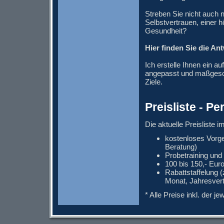
Streben Sie nicht auch
Selbstvertrauen, einer 
Gesundheit?
Hier finden Sie die An
Ich erstelle Ihnen ein a
angepasst und maßgeschn
Ziele.
Preisliste - Pe
Die aktuelle Preisliste 
kostenloses Vorg
Beratung)
Probetraining und
100 bis 150,- Eur
Rabattstaffelung 
Monat, Jahresvert
* Alle Preise inkl. der j